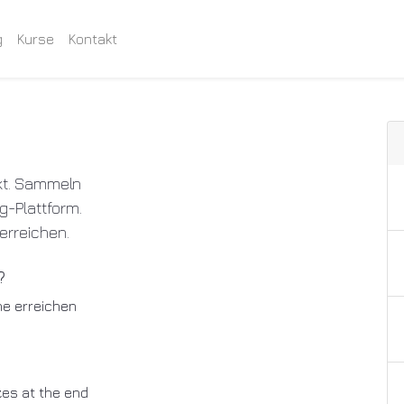
g
Kurse
Kontakt
nkt. Sammeln
g-Plattform.
erreichen.
?
ne erreichen
zes at the end