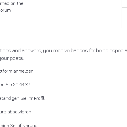
arned on the
 forum.
tions and answers, you receive badges for being especial
your posts.
attform anmelden
en Sie 2000 XP
tändigen Sie Ihr Profil.
urs absolvieren
 eine Zertifizierung