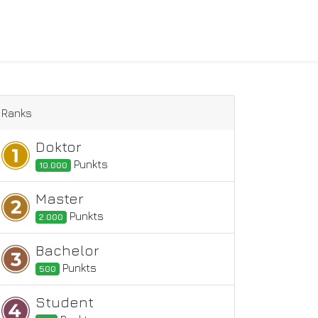
Ranks
Doktor
Punkt
s
10.000
Master
Punkt
s
2.000
Bachelor
Punkt
s
500
Student